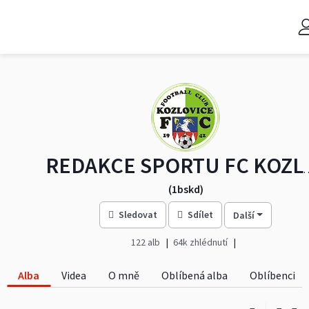
REDAKCE SPORTU 
(1bskd)
Sledovat
Sdílet
Další
122 alb
64k zhlédnutí
Alba
Videa
O mně
Oblíbená alba
Oblíbenci